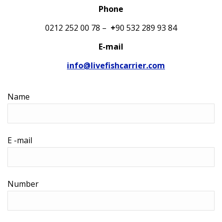
Phone
0212 252 00 78 –
+
90 532 289 93 84
E-mail
info@livefishcarrier.com
Name
E -mail
Number